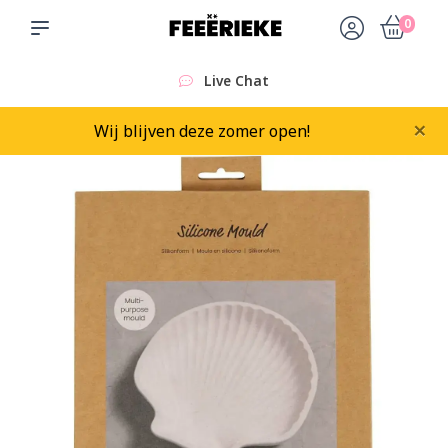
0
Live Chat
×
Wij blijven deze zomer open!