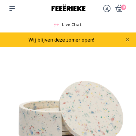
0
Live Chat
×
Wij blijven deze zomer open!