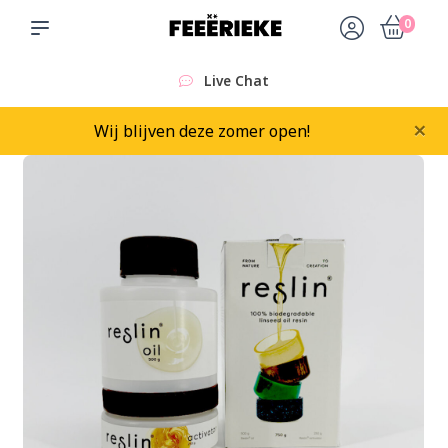
0
Live Chat
×
Wij blijven deze zomer open!