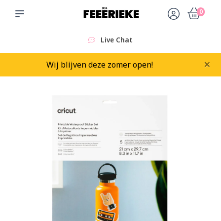
0
Live Chat
×
Wij blijven deze zomer open!