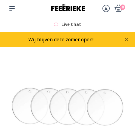
0
Live Chat
×
Wij blijven deze zomer open!