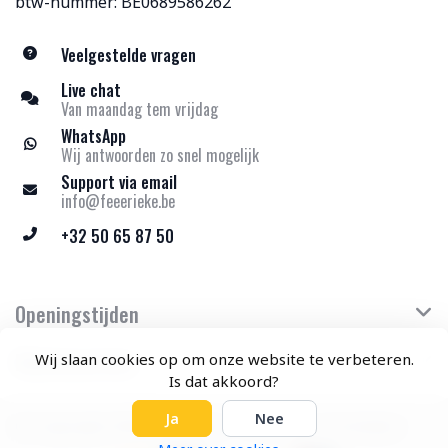
btw-nummer: BE0689586262
Veelgestelde vragen
Live chat
Van maandag tem vrijdag
WhatsApp
Wij antwoorden zo snel mogelijk
Support via email
info@feeerieke.be
+32 50 65 87 50
Openingstijden
Klantenservice
Wij slaan cookies op om onze website te verbeteren.
Is dat akkoord?
Ja
Nee
© Copyright 2026 Feeërieke - Theme by
Frontlabel