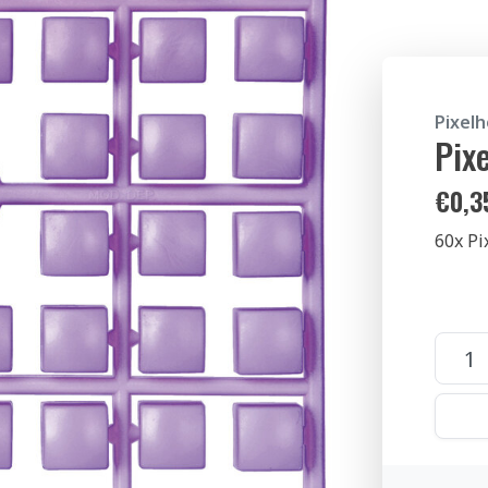
Pixel
Pix
€
0,3
60x Pi