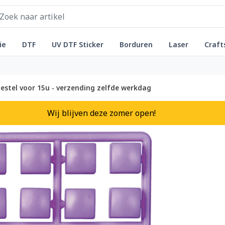
ie
DTF
UV DTF Sticker
Borduren
Laser
Craft
estel voor 15u - verzending zelfde werkdag
Wij blijven deze zomer open!