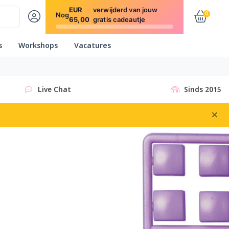
EUR
verwijderd van jouw
0
Nog
65,00
gratis cadeautje
s
Workshops
Vacatures
Live Chat
Sinds 2015
×