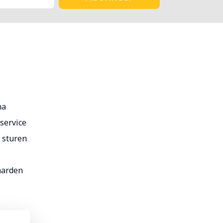
ma
service
r sturen
aarden