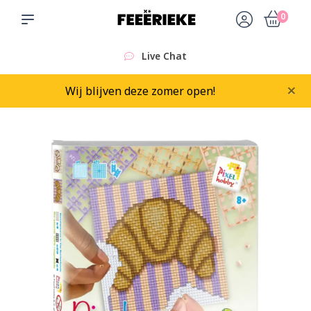
0
Live Chat
×
Wij blijven deze zomer open!