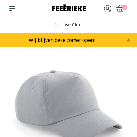
0
Live Chat
×
Wij blijven deze zomer open!