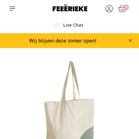
0
Live Chat
×
Wij blijven deze zomer open!