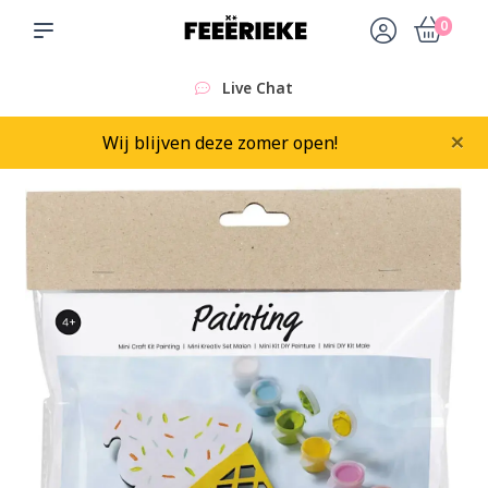
0
Live Chat
×
Wij blijven deze zomer open!