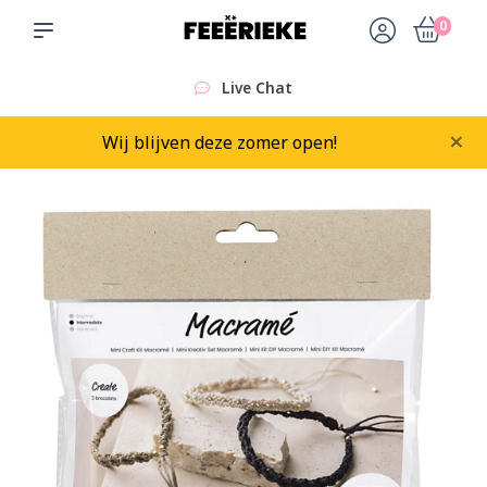
0
Live Chat
×
Wij blijven deze zomer open!