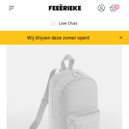
0
Live Chat
×
Wij blijven deze zomer open!