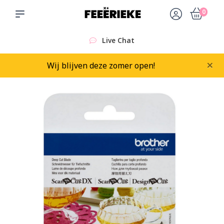
0
Live Chat
×
Wij blijven deze zomer open!