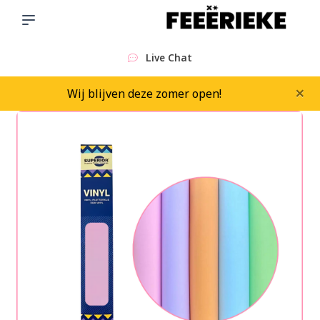
Live Chat
×
Wij blijven deze zomer open!