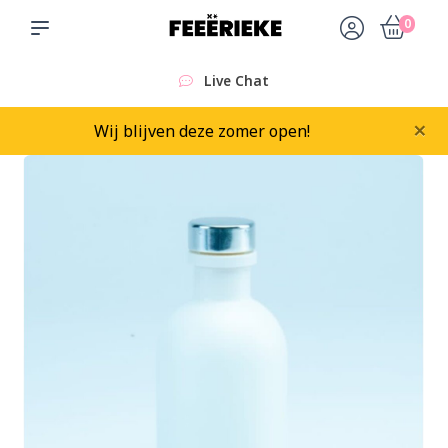
0
Live Chat
×
Wij blijven deze zomer open!