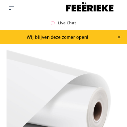
Live Chat
×
Wij blijven deze zomer open!