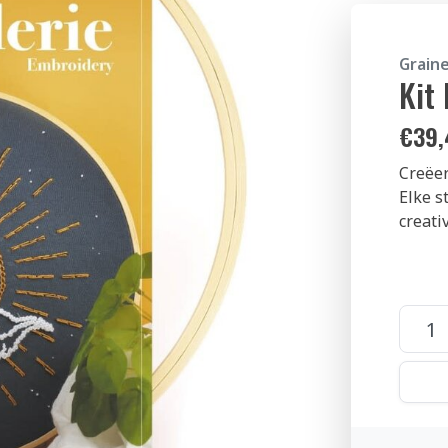
Graine
Kit
€
39,
Creëer
Elke s
creativ