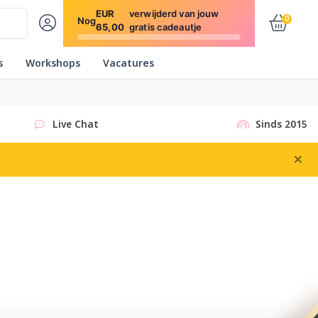
EUR
verwijderd van jouw
0
Nog
65,00
gratis cadeautje
s
Workshops
Vacatures
Live Chat
Sinds 2015
×