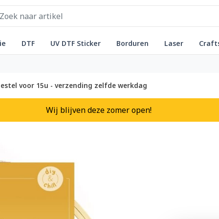
ie
DTF
UV DTF Sticker
Borduren
Laser
Craft
estel voor 15u - verzending zelfde werkdag
Wij blijven deze zomer open!