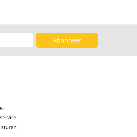
Abonneer
ma
service
r sturen