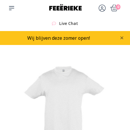
0
Live Chat
×
Wij blijven deze zomer open!