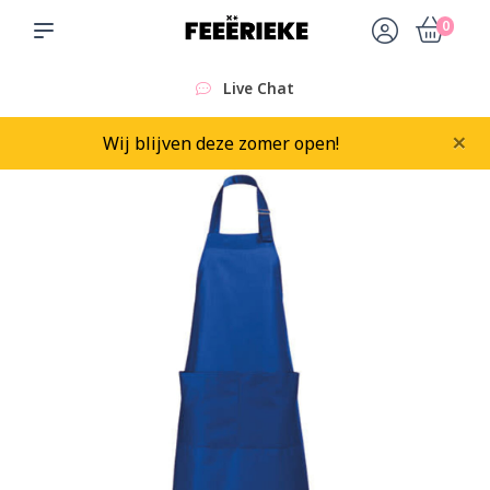
0
Live Chat
×
Wij blijven deze zomer open!