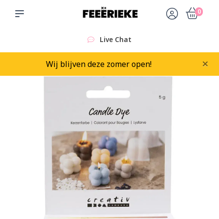
0
Live Chat
×
Wij blijven deze zomer open!