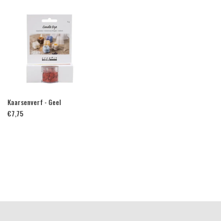
Kaarsenverf - Geel
€
7,75