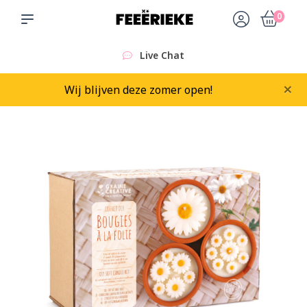
0
Live Chat
×
Wij blijven deze zomer open!