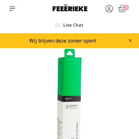
0
Live Chat
×
Wij blijven deze zomer open!