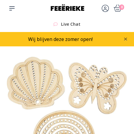
0
Live Chat
×
Wij blijven deze zomer open!