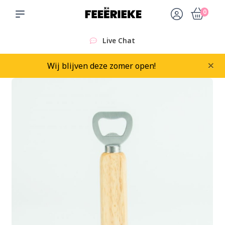
0
Live Chat
×
Wij blijven deze zomer open!