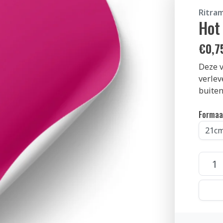
Ritra
Hot
€
0,7
Deze v
verlev
buiten
Formaa