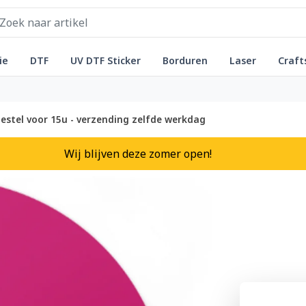
ie
DTF
UV DTF Sticker
Borduren
Laser
Craft
estel voor 15u - verzending zelfde werkdag
Wij blijven deze zomer open!