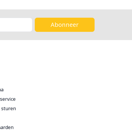
Abonneer
ma
service
r sturen
aarden