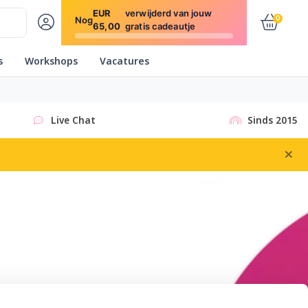
EUR
verwijderd van jouw
0
Nog
65,00
gratis cadeautje
s
Workshops
Vacatures
Live Chat
Sinds 2015
×