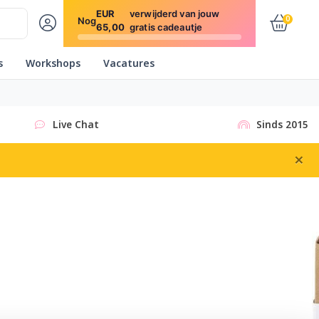
EUR
verwijderd van jouw
0
Nog
65,00
gratis cadeautje
s
Workshops
Vacatures
Live Chat
Sinds 2015
×