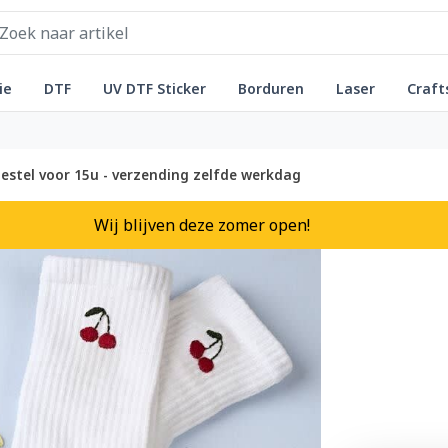
ie
DTF
UV DTF Sticker
Borduren
Laser
Craft
estel voor 15u - verzending zelfde werkdag
Wij blijven deze zomer open!