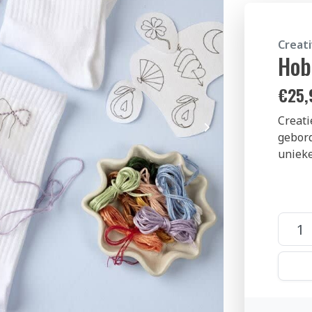
Creat
Hob
€
25,
Creati
gebord
unieke