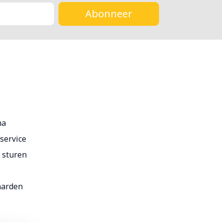
Abonneer
ma
service
r sturen
aarden