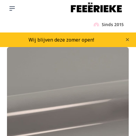
Sinds 2015
×
Wij blijven deze zomer open!