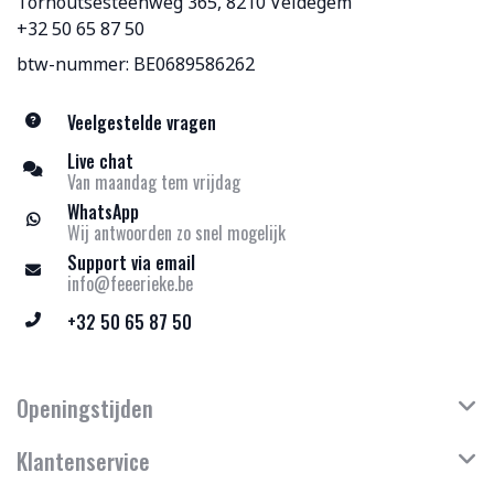
Torhoutsesteenweg 365, 8210 Veldegem
+32 50 65 87 50
btw-nummer: BE0689586262
Veelgestelde vragen
Live chat
Van maandag tem vrijdag
WhatsApp
Wij antwoorden zo snel mogelijk
Support via email
info@feeerieke.be
+32 50 65 87 50
Openingstijden
Klantenservice