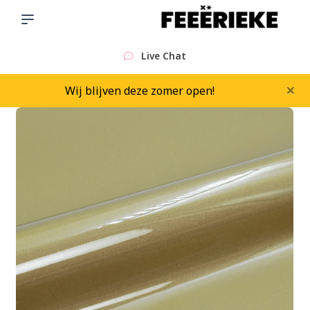
Sinds 2015
×
Wij blijven deze zomer open!