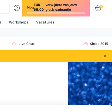
EUR
verwijderd van jouw
0
Nog
65,00
gratis cadeautje
s
Workshops
Vacatures
Live Chat
Sinds 2015
×