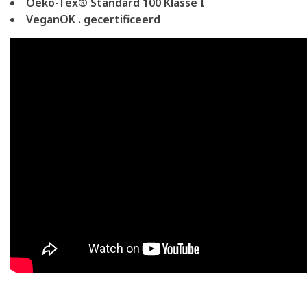
Oeko-Tex® Standard 100 Klasse I
VeganOK . gecertificeerd