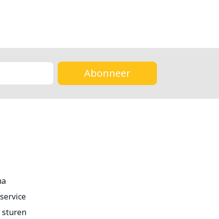
Abonneer
ma
service
r sturen