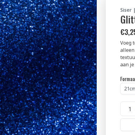
Siser 
Gli
€
3,2
Voeg t
alleen
textuu
aan je
Formaa