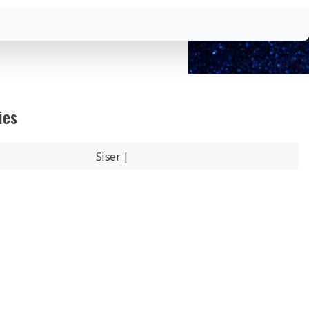
ies
Siser |