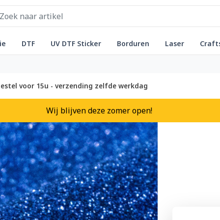
ie
DTF
UV DTF Sticker
Borduren
Laser
Craft
estel voor 15u - verzending zelfde werkdag
Wij blijven deze zomer open!