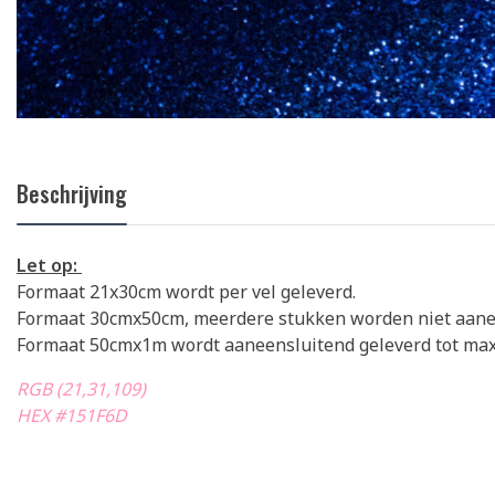
Beschrijving
Let op:
Formaat 21x30cm wordt per vel geleverd.
Formaat 30cmx50cm, meerdere stukken worden niet aanee
Formaat 50cmx1m wordt aaneensluitend geleverd tot max.
RGB (21,31,109)
HEX #151F6D