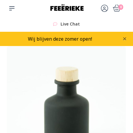
0
Live Chat
×
Wij blijven deze zomer open!