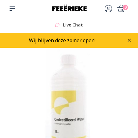
0
Live Chat
×
Wij blijven deze zomer open!