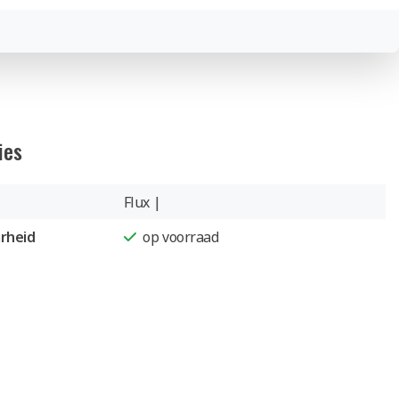
ies
Flux |
rheid
op voorraad