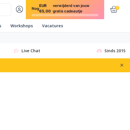
EUR
verwijderd van jouw
0
Nog
65,00
gratis cadeautje
s
Workshops
Vacatures
Live Chat
Sinds 2015
×