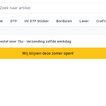
ie
DTF
UV DTF Sticker
Borduren
Laser
Craft
estel voor 15u - verzending zelfde werkdag
Wij blijven deze zomer open!