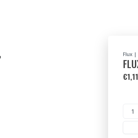
Flux |
FLU
€
1,1