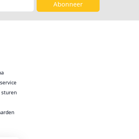
Abonneer
ma
service
r sturen
aarden