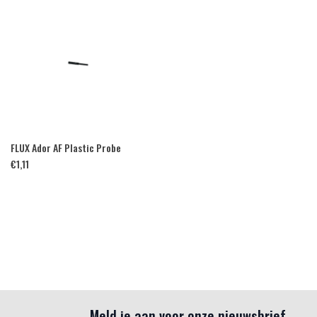
FLUX Ador AF Plastic Probe
€
1,11
Meld je aan voor onze nieuwsbrief