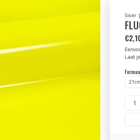
Siser 
FLU
€
2,1
Eenvou
Laat je
Formaa