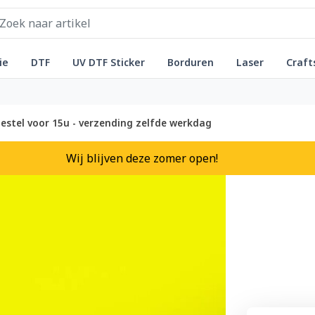
ie
DTF
UV DTF Sticker
Borduren
Laser
Craft
estel voor 15u - verzending zelfde werkdag
Wij blijven deze zomer open!