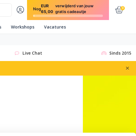
EUR
verwijderd van jouw
0
Nog
65,00
gratis cadeautje
s
Workshops
Vacatures
Live Chat
Sinds 2015
×