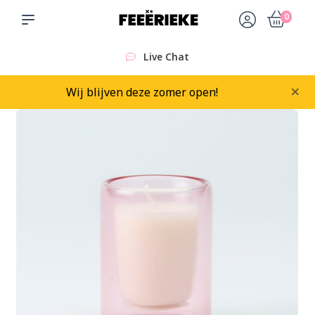
0
Live Chat
×
Wij blijven deze zomer open!