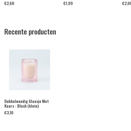
€
2,60
€
1,99
€
2,0
Recente producten
Dubbelwandig Glaasje Met
Kaars - Blush (klein)
€
3,10