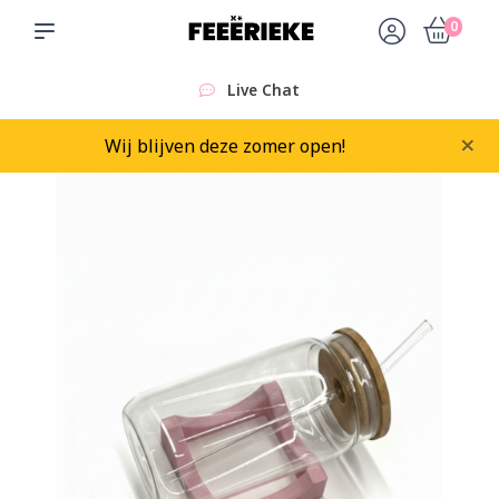
0
Live Chat
×
Wij blijven deze zomer open!