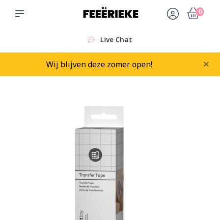
0
Live Chat
×
Wij blijven deze zomer open!