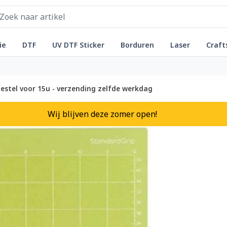
ie
DTF
UV DTF Sticker
Borduren
Laser
Craft
estel voor 15u - verzending zelfde werkdag
Wij blijven deze zomer open!