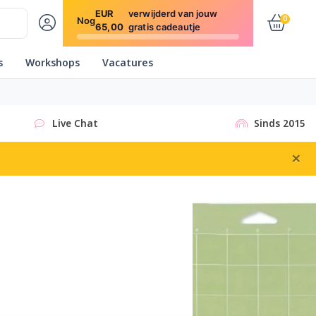
EUR
verwijderd van jouw
0
Nog
65,00
gratis cadeautje
s
Workshops
Vacatures
Live Chat
Sinds 2015
×