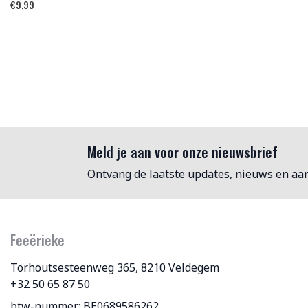
€
9,99
Meld je aan voor onze nieuwsbrief
Ontvang de laatste updates, nieuws en aa
Feeërieke
Torhoutsesteenweg 365, 8210 Veldegem
+32 50 65 87 50
btw-nummer: BE0689586262