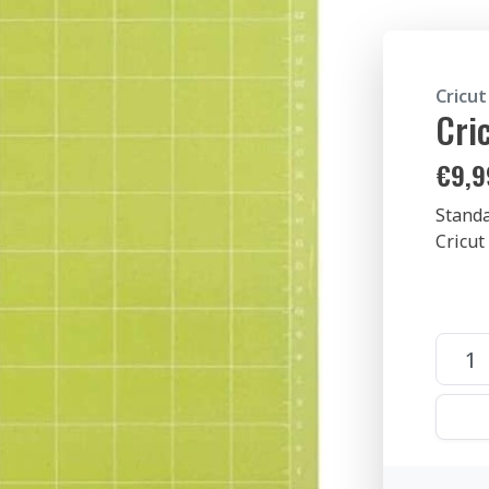
Cricut
Cri
€
9,9
Standa
Cricut