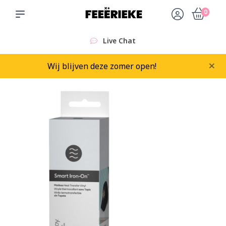
0
Live Chat
×
Wij blijven deze zomer open!