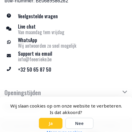
btw-nummer: BE0689586262
Veelgestelde vragen
Live chat
Van maandag tem vrijdag
WhatsApp
Wij antwoorden zo snel mogelijk
Support via email
info@feeerieke.be
+32 50 65 87 50
Openingstijden
Klantenservice
Wij slaan cookies op om onze website te verbeteren.
Is dat akkoord?
Ja
Nee
© Copyright 2026 Feeërieke - Theme by
Frontlabel