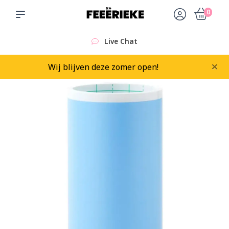
0
Live Chat
×
Wij blijven deze zomer open!