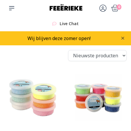
0
Live Chat
×
Wij blijven deze zomer open!