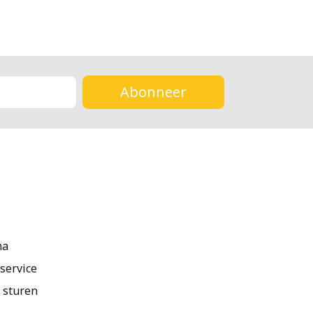
Abonneer
ma
service
r sturen