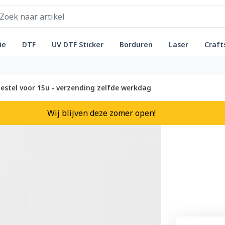
ie
DTF
UV DTF Sticker
Borduren
Laser
Craft
estel voor 15u - verzending zelfde werkdag
Wij blijven deze zomer open!