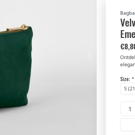
Bagba
Vel
Eme
€
8,8
Ontdek
elegan
Size:
*