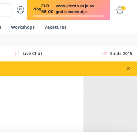
EUR
verwijderd van jouw
0
Nog
65,00
gratis cadeautje
s
Workshops
Vacatures
Live Chat
Sinds 2015
×