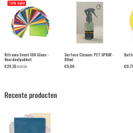
15% Sale
Ritrama Event 100 Glans -
Surface Cleaner PET SPRAY -
Butte
Voordeelpakket
80ml
€
29,35
€
5,00
€
0,7
€
34,50
Recente producten