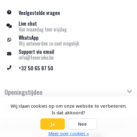
Veelgestelde vragen
Live chat
Van maandag tem vrijdag
WhatsApp
Wij antwoorden zo snel mogelijk
Support via email
info@feeerieke.be
+32 50 65 87 50
Openingstijden
Klantenservice
Wij slaan cookies op om onze website te verbeteren.
Is dat akkoord?
Ja
Nee
© Copyright 2026 Feeërieke - Theme by
Frontlabel
Meer over cookies »