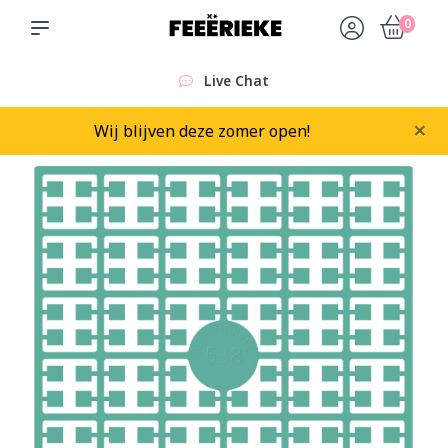
0
Live Chat
×
Wij blijven deze zomer open!