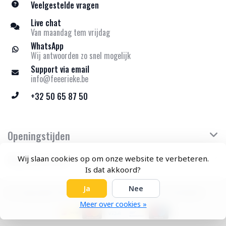
Veelgestelde vragen
Live chat
Van maandag tem vrijdag
WhatsApp
Wij antwoorden zo snel mogelijk
Support via email
info@feeerieke.be
+32 50 65 87 50
Openingstijden
Klantenservice
Wij slaan cookies op om onze website te verbeteren.
Is dat akkoord?
Ja
Nee
© Copyright 2026 Feeërieke - Theme by
Frontlabel
Meer over cookies »