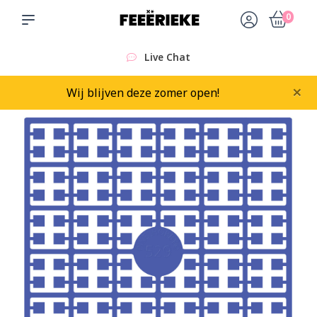
0
Live Chat
×
Wij blijven deze zomer open!