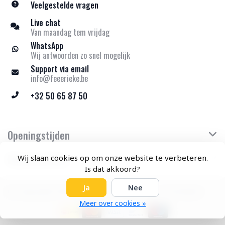
Veelgestelde vragen
Live chat
Van maandag tem vrijdag
WhatsApp
Wij antwoorden zo snel mogelijk
Support via email
info@feeerieke.be
+32 50 65 87 50
Openingstijden
Klantenservice
Wij slaan cookies op om onze website te verbeteren.
Is dat akkoord?
Ja
Nee
© Copyright 2026 Feeërieke - Theme by
Frontlabel
Meer over cookies »