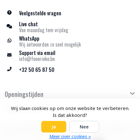
Veelgestelde vragen
Live chat
Van maandag tem vrijdag
WhatsApp
Wij antwoorden zo snel mogelijk
Support via email
info@feeerieke.be
+32 50 65 87 50
Openingstijden
Klantenservice
Wij slaan cookies op om onze website te verbeteren.
Is dat akkoord?
Ja
Nee
© Copyright 2026 Feeërieke - Theme by
Frontlabel
Meer over cookies »