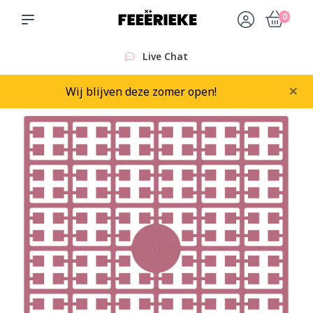
0
Live Chat
×
Wij blijven deze zomer open!