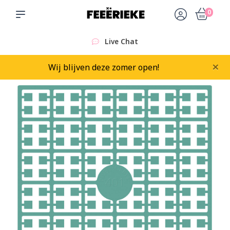
0
Live Chat
×
Wij blijven deze zomer open!