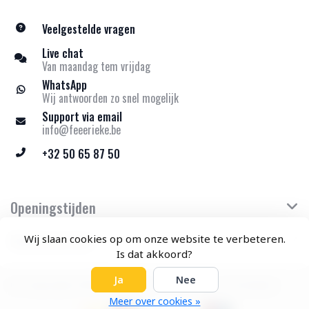
Veelgestelde vragen
Live chat
Van maandag tem vrijdag
WhatsApp
Wij antwoorden zo snel mogelijk
Support via email
info@feeerieke.be
+32 50 65 87 50
Openingstijden
Klantenservice
Wij slaan cookies op om onze website te verbeteren.
Is dat akkoord?
Ja
Nee
© Copyright 2026 Feeërieke - Theme by
Frontlabel
Meer over cookies »