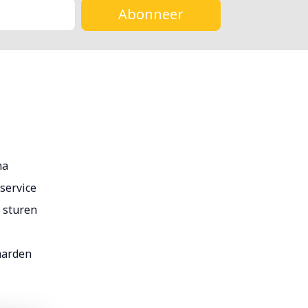
Abonneer
ma
service
r sturen
aarden