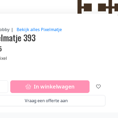
hobby |
Bekijk alles Pixelmatje
elmatje 393
5
ixel
In winkelwagen
Vraag een offerte aan