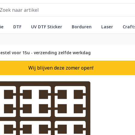
ie
DTF
UV DTF Sticker
Borduren
Laser
Craft
estel voor 15u - verzending zelfde werkdag
Wij blijven deze zomer open!