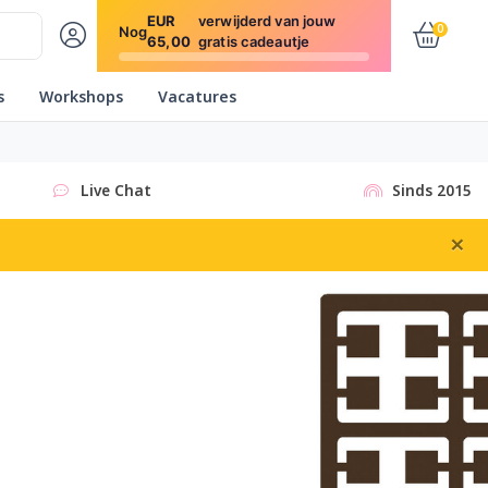
EUR
verwijderd van jouw
0
Nog
65,00
gratis cadeautje
s
Workshops
Vacatures
Live Chat
Sinds 2015
×