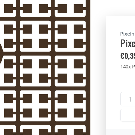
Pixel
Pix
€
0,3
140x P