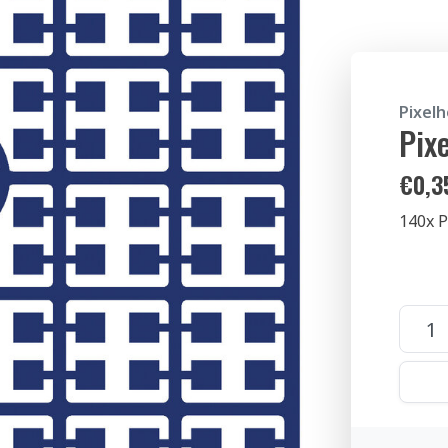
Pixel
Pix
€
0,3
140x P