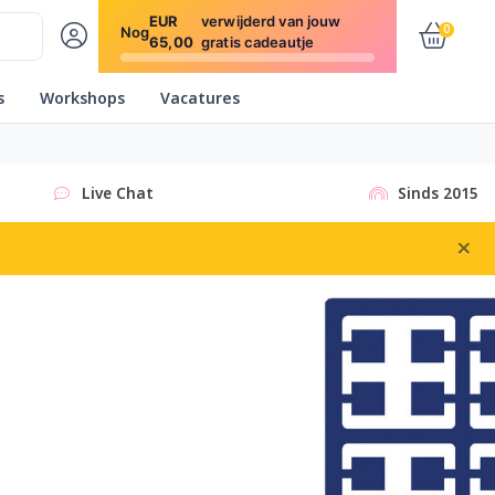
EUR
verwijderd van jouw
0
Nog
65,00
gratis cadeautje
s
Workshops
Vacatures
Live Chat
Sinds 2015
×