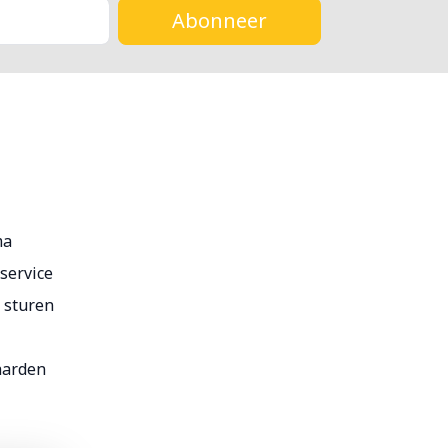
Abonneer
ma
service
r sturen
aarden