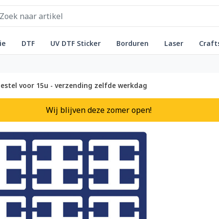
ie
DTF
UV DTF Sticker
Borduren
Laser
Craft
estel voor 15u - verzending zelfde werkdag
Wij blijven deze zomer open!